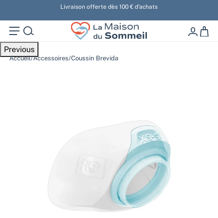
u
Livraison offerte dès 100 € d'achats
La Maison Du Somm
0 artic
Previous
Accueil
/
Accessoires
/
Coussin Brevida