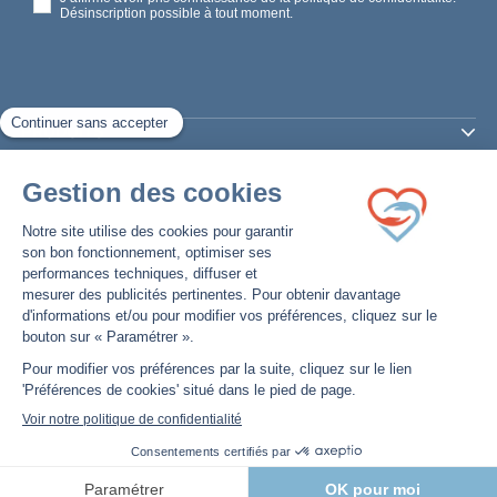
Désinscription possible à tout moment.
PRODUITS
SERVICES
LA MAISON DU SOMMEIL
Spécialiste de l'apnée du sommeil depuis plus de 20 ans :
vente de matériel et conseils personnalisés.
Nous écrire
©2026 La Maison Du Sommeil
Site réalisé par
Smart Impact
Mentions légales
Personnaliser les cookies