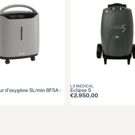
L3 MEDICAL
ur d'oxygène 5L/min 8F5A -
Eclipse 5
Prix habituel
€2.950,00
el