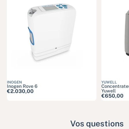
INOGEN
YUWELL
Inogen Rove 6
Concentrate
Prix habituel
€2.030,00
Yuwell
Prix habitu
€650,00
Vos questions