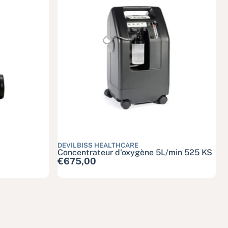
DEVILBISS HEALTHCARE
Concentrateur d'oxygène 5L/min 525 KS
Prix habituel
€675,00