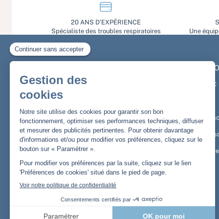
20 ANS D'EXPÉRIENCE
S
Spécialiste des troubles respiratoires
Une équipe
PRO
Newsletter
PPC
Inscrivez-vous et obtenez
10% de remise
sur
VNI
votre première commande
Conc
Masq
Email
OK
Acce
J’affirme avoir pris connaissance de la politique de
confidentialité. Désinscription possible à tout moment.