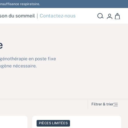
e respiratoire.
son du sommeil
Contactez-nous
0 article
e
ygénothérapie en poste fixe
xygène nécessaire.
Filtrer & trier
PIÈCES LIMITÉES