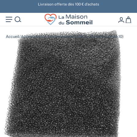
u
Livraison offerte dès 100 € d'achats
La Maison Du Somm
0 artic
Accueil
/
Accessoires
/
Filtre poussière 525KS - 1025KS (Lot de 10)