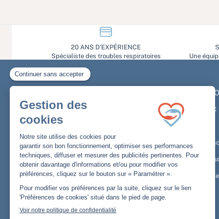
20 ANS D'EXPÉRIENCE
S
Spécialiste des troubles respiratoires
Une équipe
PRO
Newsletter
PPC
Inscrivez-vous et obtenez
10% de remise
sur
VNI
votre première commande
Conc
Masq
Email
OK
Acce
J’affirme avoir pris connaissance de la politique de
confidentialité. Désinscription possible à tout moment.