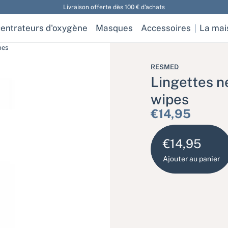
Livraison offerte dès 100 € d'achats
entrateurs d'oxygène
Masques
Accessoires
La mai
pes
RESMED
Lingettes n
wipes
Prix habituel
€14,95
€14,95
Ajouter au panier
Paiement sécurisé