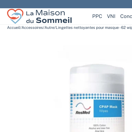
La Maison Du Sommeil
PPC
VNI
Conc
Accueil
/
Accessoires
/
Autre
/
Lingettes nettoyantes pour masque - 62 wi
Livraison offerte dès 100 € d’achat